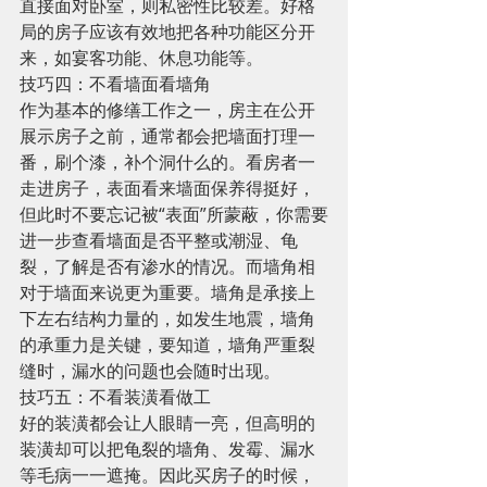
直接面对卧室，则私密性比较差。好格
局的房子应该有效地把各种功能区分开
来，如宴客功能、休息功能等。 
技巧四：不看墙面看墙角 
作为基本的修缮工作之一，房主在公开
展示房子之前，通常都会把墙面打理一
番，刷个漆，补个洞什么的。看房者一
走进房子，表面看来墙面保养得挺好，
但此时不要忘记被“表面”所蒙蔽，你需要
进一步查看墙面是否平整或潮湿、龟
裂，了解是否有渗水的情况。而墙角相
对于墙面来说更为重要。墙角是承接上
下左右结构力量的，如发生地震，墙角
的承重力是关键，要知道，墙角严重裂
缝时，漏水的问题也会随时出现。 
技巧五：不看装潢看做工 
好的装潢都会让人眼睛一亮，但高明的
装潢却可以把龟裂的墙角、发霉、漏水
等毛病一一遮掩。因此买房子的时候，