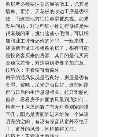
购房者必须要注意房屋的做工，尤其是
墙角、窗沿、天花板的收边工序是否细
致，而这些地方往往容易被忽视。如果
发生问题，对这些细小处进行修缮是件
很麻烦的事，挑出这些小毛病，可以增
加和业主讨价还价的筹码。一般来讲，
装潢新但做工很粗糙的房子，很有可能
是投资客买来的房源，其目的是低买高
卖赚取差价，对这类房源要多加注意。 
技巧六：不看窗帘看窗外 
房子的通风状况是否良好，房屋是否有
潮湿、霉味，采光是否良好，这些问题
都与日后的生活息息相关。拉开华丽的
窗帘，看看房子外面的风景到底如何，
检查一下房屋的窗户有无对着别家的排
气孔，阳光是否能洒进来给你一个温暖
明亮的空间，有没有噪音从窗外不绝于
耳，窗外的风景，同样值得关注。 
技巧七：不看冷水看热水 