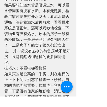
如果要想知道水管是否漏过水，可以看
水管周围有没有水垢、水有无泛黄。检
验浴缸时要先打开水龙头，看流水是否
通畅，等到蓄满水后再放水，看看排水
系统是否正常。还可以巧妙地检查一下
该物业有没有热水。热水的房子一般有
两种情况：一是房子已经很久都没人住
了，二是房子可能卖了很久都没卖出
去。 并非说没有热水的待售房就不是好
房，只是提醒遇到这样的要多问问情
况。 
技巧八：不看电梯看楼梯 
如果买的是公寓的二手房，则在电梯的
上上下下间，别忘了检查一下楼梯。电
梯的功能固然重要，楼梯也不容忽视。
看一下是否有住家的堆积物、消防通路
是否通畅。这些细节不仅是紧急情况下
的基本保障，同样也能体现该处物业管